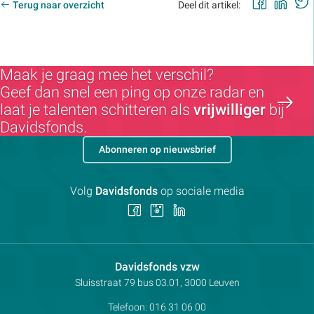
Faceb
Lin
Terug naar overzicht
Deel dit artikel:
Maak je graag mee het verschil?
Geef dan snel een ping op onze radar en
laat je talenten schitteren als
vrijwilliger
bij
Davidsfonds.
Abonneren op nieuwsbrief
Volg
Davidsfonds
op sociale media
Volg
Volg
Volg
ons
ons
ons
op
op
op
Facebook
Instagram
LinkedIn
Contactpersoon:
Davidsfonds vzw
Adres:
Sluisstraat 79
bus 03.01, 3000
Leuven
Telefoon:
016 31 06 00