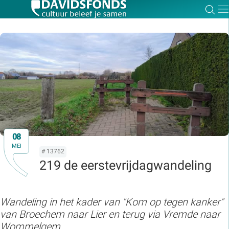
Zoe
Dir
Zoek:
Zoeken
08
MEI
# 13762
219 de eerstevrijdagwandeling
Wandeling in het kader van "Kom op tegen kanker"
van Broechem naar Lier en terug via Vremde naar
Wommelgem