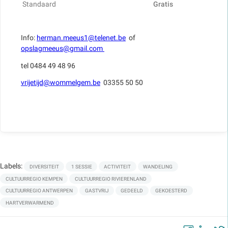
Standaard
Gratis
Info:
herman.meeus1@telenet.be
of
opslagmeeus@gmail.com
tel 0484 49 48 96
vrijetijd@wommelgem.be
03355 50 50
Labels:
DIVERSITEIT
1 SESSIE
ACTIVITEIT
WANDELING
CULTUURREGIO KEMPEN
CULTUURREGIO RIVIERENLAND
CULTUURREGIO ANTWERPEN
GASTVRIJ
GEDEELD
GEKOESTERD
HARTVERWARMEND