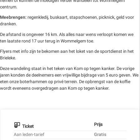
nemen of kunnen de moedigen verder wandelen tot Wommelgem
centrum.
Meebrengen:
regenkledij, buskaart, stapschoenen, picknick, geld voor
dranken.
De afstand is ongeveer 16 km. Als alles naar wens verloopt komen we
ten laatste rond 17 uur terug in Wommelgem toe.
Flyers met info zijn te bekomen aan het loket van de sportdienst in het
Brieleke.
Deze wandeling staat in het teken van Kom op tegen kanker. De vorige
jaren konden de deelnemers een vrijwillige bijdrage van 5 euro geven. We
eten onze boterhammen op privé terrein. De opbrengst van de koffie
wordt eveneens overgedragen aan Kom op tegen kanker.
Prijs
Ticket
Aan leden-tarief
Gratis