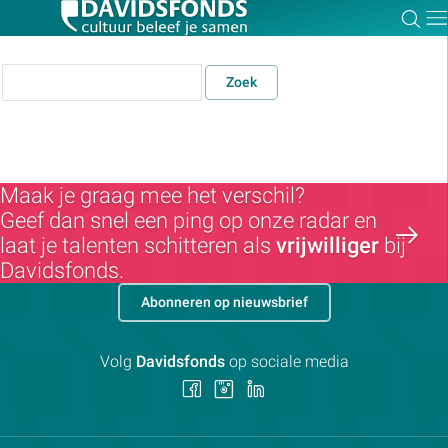
Zoe
Dir
Zoek
Zoek:
Maak je graag mee het verschil?
Geef dan snel een ping op onze radar en
Zoeken
laat je talenten schitteren als
vrijwilliger
bij
Davidsfonds.
Abonneren op nieuwsbrief
Volg
Davidsfonds
op sociale media
Volg
Volg
Volg
ons
ons
ons
op
op
op
Facebook
Instagram
LinkedIn