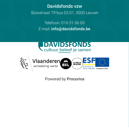
Contactpersoon:
Davidsfonds vzw
Adres:
Sluisstraat 79
bus 03.01, 3000
Leuven
Telefoon:
016 31 06 00
E-mail:
info@davidsfonds.be
Powered by
Procurios