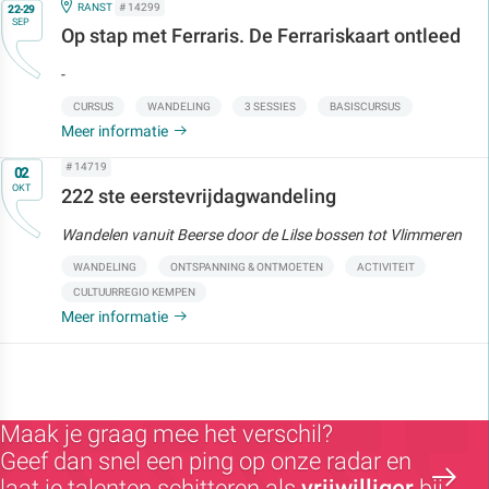
Op
IN
RANST
# 14299
22-29
SEP
Op stap met Ferraris. De Ferrariskaart ontleed
-
CURSUS
WANDELING
3 SESSIES
BASISCURSUS
Meer informatie
Op
# 14719
02
OKT
222 ste eerstevrijdagwandeling
Wandelen vanuit Beerse door de Lilse bossen tot Vlimmeren
WANDELING
ONTSPANNING & ONTMOETEN
ACTIVITEIT
CULTUURREGIO KEMPEN
Meer informatie
Maak je graag mee het verschil?
Geef dan snel een ping op onze radar en
laat je talenten schitteren als
vrijwilliger
bij