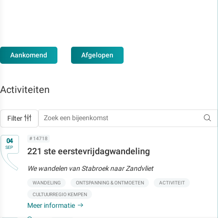
Aankomend
Afgelopen
Activiteiten
Filter
Op
# 14718
04
SEP
221 ste eerstevrijdagwandeling
We wandelen van Stabroek naar Zandvliet
WANDELING
ONTSPANNING & ONTMOETEN
ACTIVITEIT
CULTUURREGIO KEMPEN
Meer informatie