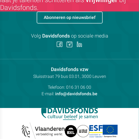
Davidsfonds.
Abonneren op nieuwsbrief
Volg
Davidsfonds
op sociale media
Volg
Volg
Volg
ons
ons
ons
op
op
op
Facebook
Instagram
LinkedIn
Contactpersoon:
Davidsfonds vzw
Adres:
Sluisstraat 79
bus 03.01, 3000
Leuven
Telefoon:
016 31 06 00
E-mail:
info@davidsfonds.be