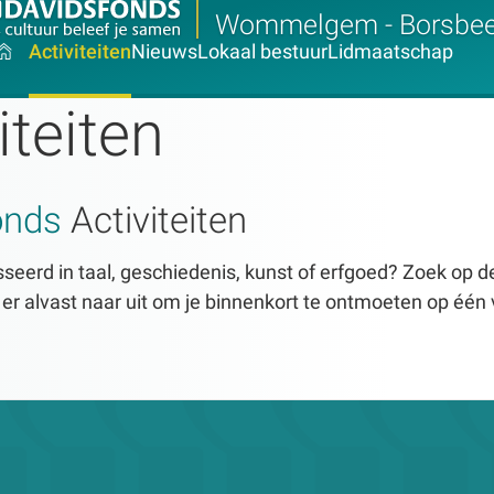
Wommelgem - Borsbe
Activiteiten
Nieuws
Lokaal bestuur
Lidmaatschap
iteiten
onds
Activiteiten
seerd in taal, geschiedenis, kunst of erfgoed? Zoek op dez
n er alvast naar uit om je binnenkort te ontmoeten op één 