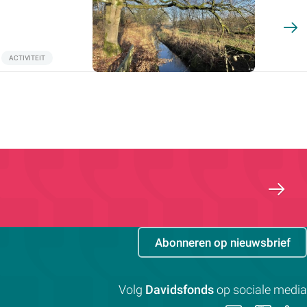
ACTIVITEIT
Abonneren op nieuwsbrief
Volg
Davidsfonds
op sociale media