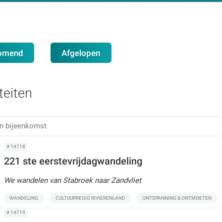
omend
Afgelopen
teiten
# 14718
221 ste eerstevrijdagwandeling
We wandelen van Stabroek naar Zandvliet
WANDELING
CULTUURREGIO RIVIERENLAND
ONTSPANNING & ONTMOETEN
# 14719