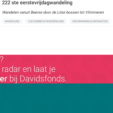
222 ste eerstevrijdagwandeling
Wandelen vanuit Beerse door de Lilse bossen tot Vlimmeren
WANDELING
CULTUURREGIO RIVIERENLAND
ONTSPANNING & ONTMOETEN
?
radar en laat je
ger
bij Davidsfonds.