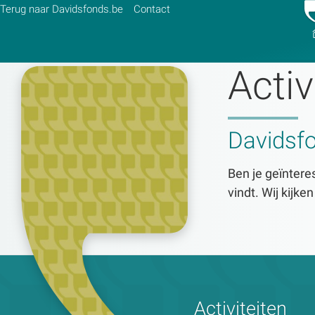
Terug naar Davidsfonds.be
Contact
Activ
Zoek:
Davidsf
Zoeken
Ben je geïnteres
vindt. Wij kijke
Activiteiten