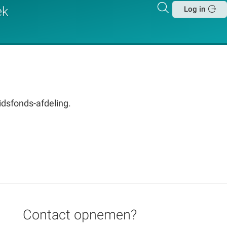
Zoeken
ek
Log in
Sluit
vidsfonds-afdeling.
Contact opnemen?