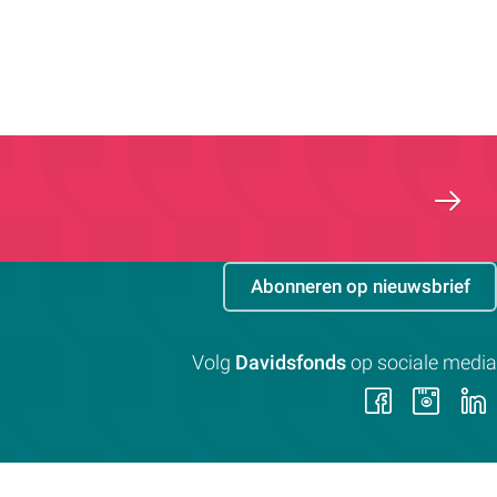
Abonneren op nieuwsbrief
Volg
Davidsfonds
op sociale media
Volg
Vol
ons
on
op
op
Faceb
Ins