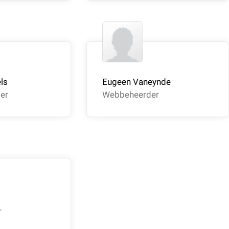
ls
Eugeen Vaneynde
er
Webbeheerder
r