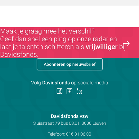
Maak je graag mee het verschil?
Geef dan snel een ping op onze radar en
laat je talenten schitteren als
vrijwilliger
bij
Davidsfonds.
Abonneren op nieuwsbrief
Volg
Davidsfonds
op sociale media
Volg
Volg
Volg
ons
ons
ons
op
op
op
Facebook
Instagram
LinkedIn
Contactpersoon:
Davidsfonds vzw
Adres:
Sluisstraat 79
bus 03.01, 3000
Leuven
Telefoon:
016 31 06 00