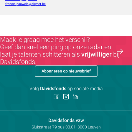
francis.pauwels@skynet.be
Maak je graag mee het verschil?
Geef dan snel een ping op onze radar en
laat je talenten schitteren als
vrijwilliger
bij
Davidsfonds.
Abonneren op nieuwsbrief
Volg
Davidsfonds
op sociale media
Volg
Volg
Volg
ons
ons
ons
op
op
op
Facebook
Instagram
LinkedIn
Contactpersoon:
Davidsfonds vzw
Adres:
Sluisstraat 79
bus 03.01, 3000
Leuven