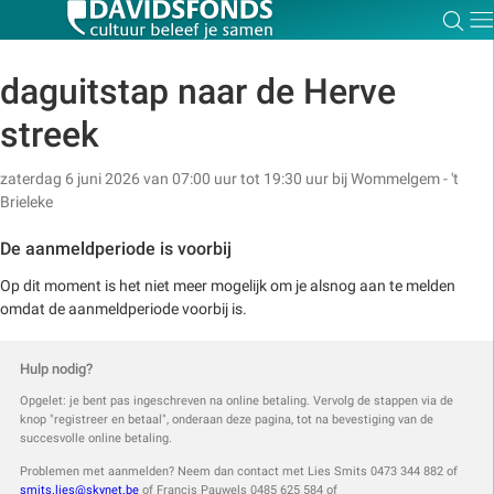
Zoe
Dir
daguitstap naar de Herve
streek
Zoek:
zaterdag 6 juni 2026 van 07:00 uur tot 19:30 uur
bij
Wommelgem - 't
Brieleke
Zoeken
De aanmeldperiode is voorbij
Op dit moment is het niet meer mogelijk om je alsnog aan te melden
omdat de aanmeldperiode voorbij is.
Hulp nodig?
Opgelet: je bent pas ingeschreven na online betaling. Vervolg de stappen via de
knop "registreer en betaal", onderaan deze pagina, tot na bevestiging van de
succesvolle online betaling.
Problemen met aanmelden? Neem dan contact met Lies Smits 0473 344 882 of
smits.lies@skynet.be
of Francis Pauwels 0485 625 584 of